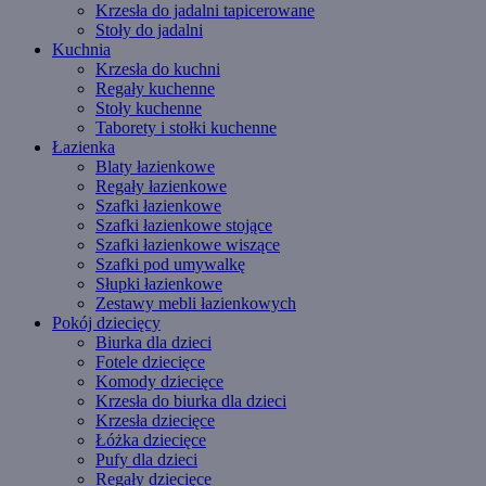
Krzesła do jadalni tapicerowane
Stoły do jadalni
Kuchnia
Krzesła do kuchni
Regały kuchenne
Stoły kuchenne
Taborety i stołki kuchenne
Łazienka
Blaty łazienkowe
Regały łazienkowe
Szafki łazienkowe
Szafki łazienkowe stojące
Szafki łazienkowe wiszące
Szafki pod umywalkę
Słupki łazienkowe
Zestawy mebli łazienkowych
Pokój dziecięcy
Biurka dla dzieci
Fotele dziecięce
Komody dziecięce
Krzesła do biurka dla dzieci
Krzesła dziecięce
Łóżka dziecięce
Pufy dla dzieci
Regały dziecięce