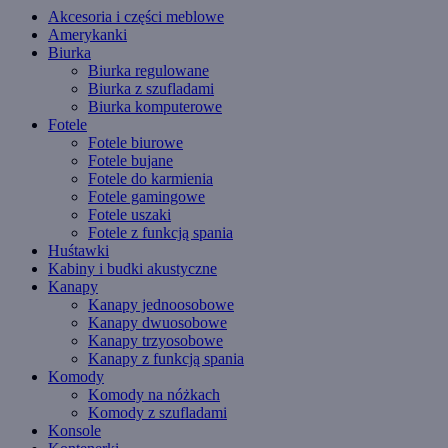
Akcesoria i części meblowe
Amerykanki
Biurka
Biurka regulowane
Biurka z szufladami
Biurka komputerowe
Fotele
Fotele biurowe
Fotele bujane
Fotele do karmienia
Fotele gamingowe
Fotele uszaki
Fotele z funkcją spania
Huśtawki
Kabiny i budki akustyczne
Kanapy
Kanapy jednoosobowe
Kanapy dwuosobowe
Kanapy trzyosobowe
Kanapy z funkcją spania
Komody
Komody na nóżkach
Komody z szufladami
Konsole