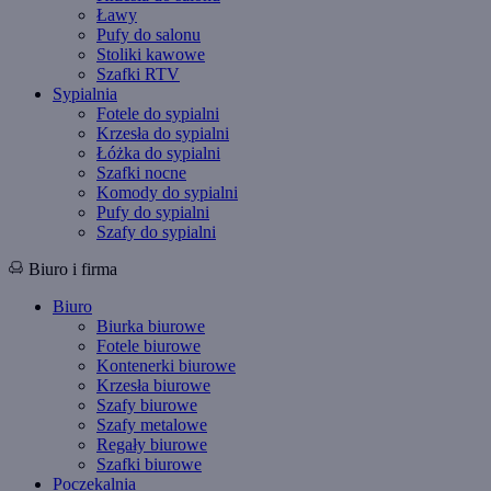
Ławy
Pufy do salonu
Stoliki kawowe
Szafki RTV
Sypialnia
Fotele do sypialni
Krzesła do sypialni
Łóżka do sypialni
Szafki nocne
Komody do sypialni
Pufy do sypialni
Szafy do sypialni
Biuro i firma
Biuro
Biurka biurowe
Fotele biurowe
Kontenerki biurowe
Krzesła biurowe
Szafy biurowe
Szafy metalowe
Regały biurowe
Szafki biurowe
Poczekalnia