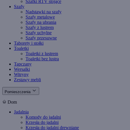
Szafki RTV stojące
Szafy
Nadstawki na szafy
Szafy metalowe
Szafy na ubrania
Szafy z lustrem
Szafy uchylne
Szafy przesuwne
Taborety i stołki
Toaletki
Toaletki z lustrem
Toaletki bez lustra
Tapczany
Wersalki
Witryny
Zestawy mebli
Pomieszczenia
Dom
Jadalnia
Komody do jadalni
Krzesła do jadalni
Krzesła do jadalni drewniane