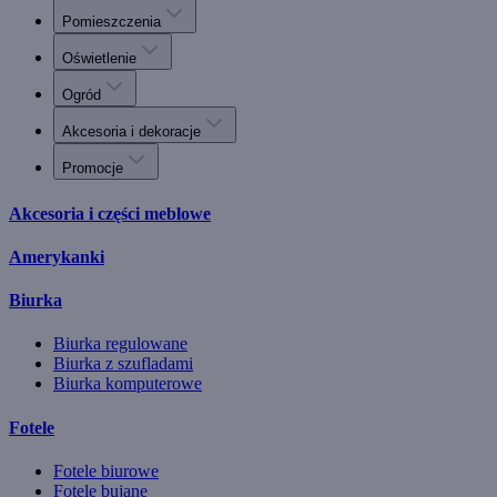
Pomieszczenia
Oświetlenie
Ogród
Akcesoria i dekoracje
Promocje
Akcesoria i części meblowe
Amerykanki
Biurka
Biurka regulowane
Biurka z szufladami
Biurka komputerowe
Fotele
Fotele biurowe
Fotele bujane