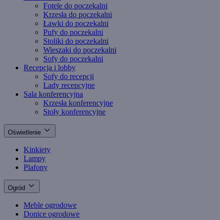
Fotele do poczekalni
Krzesła do poczekalni
Ławki do poczekalni
Pufy do poczekalni
Stoliki do poczekalni
Wieszaki do poczekalni
Sofy do poczekalni
Recepcja i lobby
Sofy do recepcji
Lady recepcyjne
Sala konferencyjna
Krzesła konferencyjne
Stoły konferencyjne
Oświetlenie
Kinkiety
Lampy
Plafony
Ogród
Meble ogrodowe
Donice ogrodowe