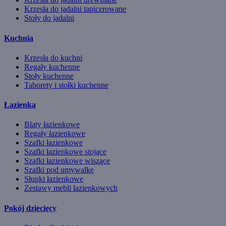
Krzesła do jadalni tapicerowane
Stoły do jadalni
Kuchnia
Krzesła do kuchni
Regały kuchenne
Stoły kuchenne
Taborety i stołki kuchenne
Łazienka
Blaty łazienkowe
Regały łazienkowe
Szafki łazienkowe
Szafki łazienkowe stojące
Szafki łazienkowe wiszące
Szafki pod umywalkę
Słupki łazienkowe
Zestawy mebli łazienkowych
Pokój dziecięcy