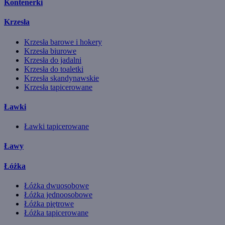
Kontenerki
Krzesła
Krzesła barowe i hokery
Krzesła biurowe
Krzesła do jadalni
Krzesła do toaletki
Krzesła skandynawskie
Krzesła tapicerowane
Ławki
Ławki tapicerowane
Ławy
Łóżka
Łóżka dwuosobowe
Łóżka jednoosobowe
Łóżka piętrowe
Łóżka tapicerowane