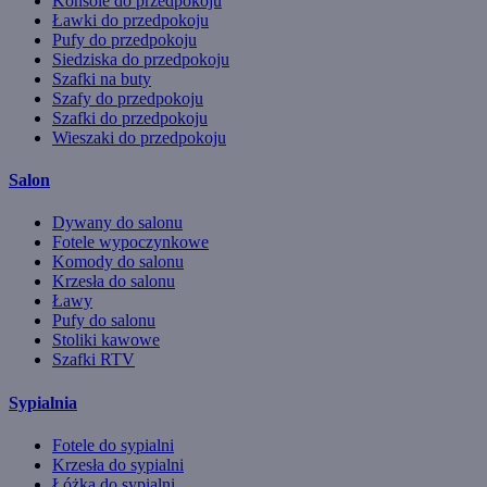
Konsole do przedpokoju
Ławki do przedpokoju
Pufy do przedpokoju
Siedziska do przedpokoju
Szafki na buty
Szafy do przedpokoju
Szafki do przedpokoju
Wieszaki do przedpokoju
Salon
Dywany do salonu
Fotele wypoczynkowe
Komody do salonu
Krzesła do salonu
Ławy
Pufy do salonu
Stoliki kawowe
Szafki RTV
Sypialnia
Fotele do sypialni
Krzesła do sypialni
Łóżka do sypialni