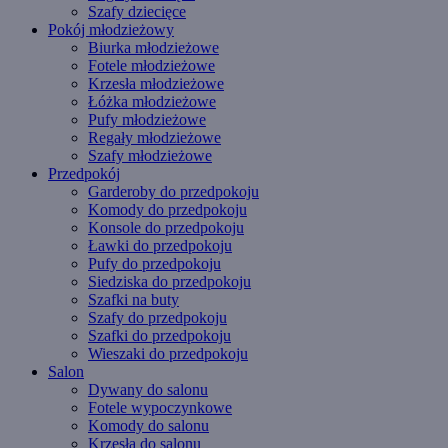
Szafy dziecięce
Pokój młodzieżowy
Biurka młodzieżowe
Fotele młodzieżowe
Krzesła młodzieżowe
Łóżka młodzieżowe
Pufy młodzieżowe
Regały młodzieżowe
Szafy młodzieżowe
Przedpokój
Garderoby do przedpokoju
Komody do przedpokoju
Konsole do przedpokoju
Ławki do przedpokoju
Pufy do przedpokoju
Siedziska do przedpokoju
Szafki na buty
Szafy do przedpokoju
Szafki do przedpokoju
Wieszaki do przedpokoju
Salon
Dywany do salonu
Fotele wypoczynkowe
Komody do salonu
Krzesła do salonu