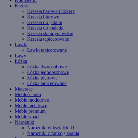
Kontenerki
Krzesła
Krzesła barowe i hokery
Krzesła biurowe
Krzesła do jadalni
Krzesła do toaletki
Krzesła skandynawskie
Krzesła tapicerowane
Ławki
Ławki tapicerowane
Ławy
Łóżka
Łóżka dwuosobowe
Łóżka jednoosobowe
Łóżka piętrowe
Łóżka tapicerowane
Materace
Meblościanki
Meble modułowe
Meble metalowe
Meble premium
Meble smart
Narożniki
Narożniki w kształcie U
Narożniki z funkcją spania