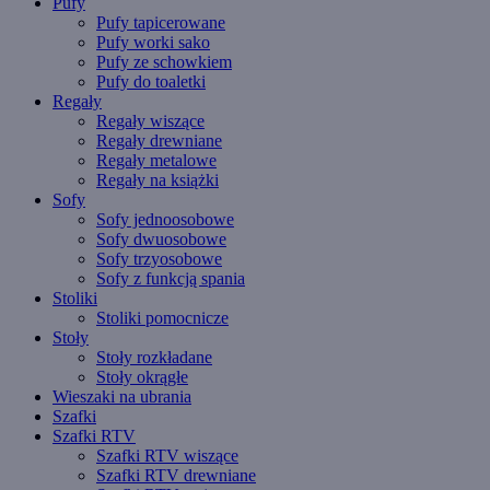
Pufy
Pufy tapicerowane
Pufy worki sako
Pufy ze schowkiem
Pufy do toaletki
Regały
Regały wiszące
Regały drewniane
Regały metalowe
Regały na książki
Sofy
Sofy jednoosobowe
Sofy dwuosobowe
Sofy trzyosobowe
Sofy z funkcją spania
Stoliki
Stoliki pomocnicze
Stoły
Stoły rozkładane
Stoły okrągłe
Wieszaki na ubrania
Szafki
Szafki RTV
Szafki RTV wiszące
Szafki RTV drewniane