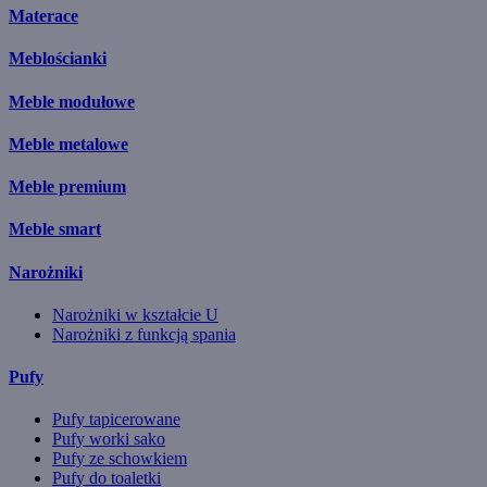
Materace
Meblościanki
Meble modułowe
Meble metalowe
Meble premium
Meble smart
Narożniki
Narożniki w kształcie U
Narożniki z funkcją spania
Pufy
Pufy tapicerowane
Pufy worki sako
Pufy ze schowkiem
Pufy do toaletki